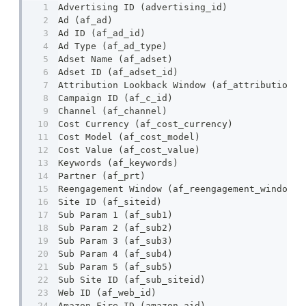
Advertising ID (advertising_id)
Ad (af_ad)
Ad ID (af_ad_id)
Ad Type (af_ad_type)
Adset Name (af_adset)
Adset ID (af_adset_id)
Attribution Lookback Window (af_attribution_l
Campaign ID (af_c_id)
Channel (af_channel)
Cost Currency (af_cost_currency)
Cost Model (af_cost_model)
Cost Value (af_cost_value)
Keywords (af_keywords)
Partner (af_prt)
Reengagement Window (af_reengagement_window)
Site ID (af_siteid)
Sub Param 1 (af_sub1)
Sub Param 2 (af_sub2)
Sub Param 3 (af_sub3)
Sub Param 4 (af_sub4)
Sub Param 5 (af_sub5)
Sub Site ID (af_sub_siteid)
Web ID (af_web_id)
Amazon Fire ID (amazon_aid)