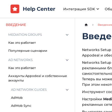
Help Center
Интеграция SDK
Об
ВВЕДЕНИЕ
Введени
Введе
MEDIATION GROUPS
Как это работает
Networks Setup
Популярные сценарии
Appodeal и обе
AD NETWORKS
Networks Setup
рекламными бло
Как это работает
самостоятельно
Аккаунты Appodeal и собственные
Теперь вы може
аккаунты
При этом некот
AD NETWORK GUIDES
Инструмент сост
AdMob
Настройки
Medi
рекламных сете
AdMob Sync
Вы можете само