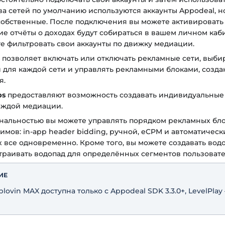
а сетей по умолчанию используются аккаунты Appodeal, н
собственные. После подключения вы можете активировать
е отчёты о доходах будут собираться в вашем личном каб
е фильтровать свои аккаунты по движку медиации.
позволяет включать или отключать рекламные сети, выбир
 для каждой сети и управлять рекламными блоками, созда
я.
ps
предоставляют возможность создавать индивидуальные
аждой медиации.
нальностью вы можете управлять порядком рекламных бло
имов: in-app header bidding, ручной, eCPM и автоматическ
х все одновременно. Кроме того, вы можете создавать вод
траивать водопад для определённых сегментов пользовате
ИЕ
ovin MAX доступна только с Appodeal SDK 3.3.0+, LevelPlay