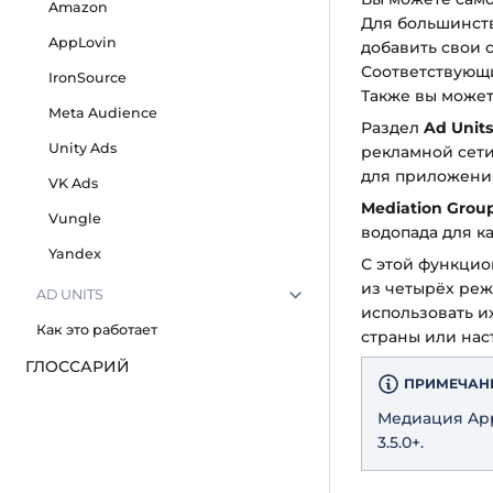
Amazon
Для большинств
AppLovin
добавить свои 
Соответствующи
IronSource
Также вы может
Meta Audience
Раздел
Ad Units
Unity Ads
рекламной сети
для приложени
VK Ads
Mediation Grou
Vungle
водопада для к
Yandex
С этой функцио
из четырёх реж
AD UNITS
использовать и
Как это работает
страны или нас
ГЛОССАРИЙ
ПРИМЕЧАН
Медиация Appl
3.5.0+.