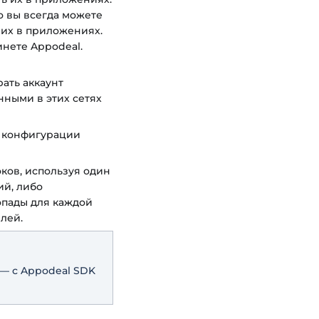
о вы всегда можете
 их в приложениях.
инете Appodeal.
ать аккаунт
нными в этих сетях
 конфигурации
ков, используя один
ий, либо
опады для каждой
лей.
 — с Appodeal SDK