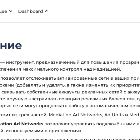
щее
Dashboard
е
ние
 — инструмент, предназначенный для повышения прозрач
спечения максимального контроля над медиацией.
 позволяет отслеживать активированные сети в ваших пр
ками (добавлять и удалять, а также изменять их приоритет
 связывать собственные аккаунты рекламных сетей с аккау
те вручную настраивать позицию рекламных блоков там, г
орые сети могут продолжать работу в автоматическом реж
оит из трёх частей: Mediation Ad Networks, Ad Units и Medi
ation Ad Networks
позволяют управлять подключёнными а
й, используемыми в приложениях.
стоятельно подключать свои аккаунты и затем использова