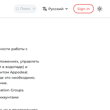
Русский
Sign in
Поиск
ности работы с
иложениях, управлять
 в водопаде) и
нтом Appodeal.
де это необходимо.
име.
ation Groups.
ккаунтами
ть их в приложениях.