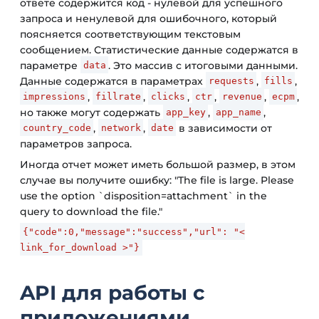
ответе содержится код - нулевой для успешного
запроса и ненулевой для ошибочного, который
поясняется соответствующим текстовым
сообщением. Статистические данные содержатся в
параметре
. Это массив с итоговыми данными.
data
Данные содержатся в параметрах
,
,
requests
fills
,
,
,
,
,
,
impressions
fillrate
clicks
ctr
revenue
ecpm
но также могут содержать
,
,
app_key
app_name
,
,
в зависимости от
country_code
network
date
параметров запроса.
Иногда отчет может иметь большой размер, в этом
случае вы получите ошибку: "The file is large. Please
use the option `disposition=attachment` in the
query to download the file."
{"code":0,"message":"success","url": "<
link_for_download >"}
API для работы с
приложениями