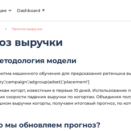
щее
Dashboard
g
Прогноз выручки
оз выручки
етодология модели
ритма машинного обучения для предсказания ретеншна вы
ry','campaign','adgroup(adset)','placement']
икам когорт, известным в первые 10 дней. Использование
ия скорости падения выручки по когортам. Объединяя по
ном выручки когорты, получаем итоговый прогноз, по кот
о мы обновляем прогноз?