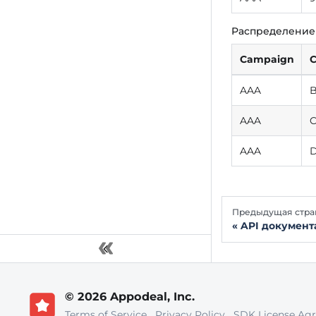
Распределение
Campaign
C
AAA
AAA
AAA
Предыдущая стра
API документ
© 2026 Appodeal, Inc.
Terms of Service
Privacy Policy
SDK License Ag