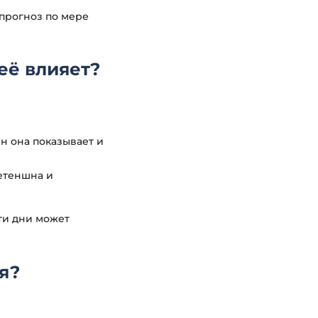
 прогноз по мере
её влияет?
шн она показывает и
ретеншна и
эти дни может
я?