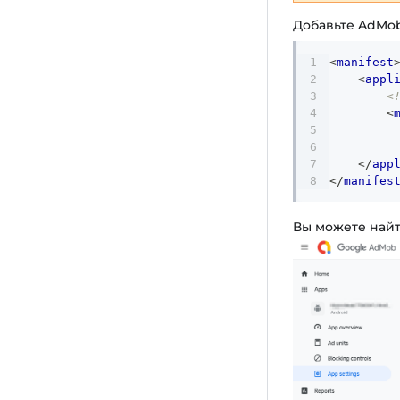
Добавьте AdMob
<
manifest
<
appl
<
<
</
app
</
manifes
Вы можете найт