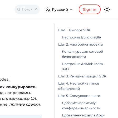
Русский
Sign in
Поиск
Шаг 1. Импорт SDK
Настроить Build.gradle
Шаг 2. Настройка проекта
Конфигурация сетевой
безопасности
Настройка AdMob Meta-
data
Шаг 3. Инициализация SDK
deal.
Шаг 4. Настройка типов
 их конкурировать
объявлений
оды от рекламы.
Шаг 5. Следующие шаги
ую оптимизацию UA,
Добавить политику
ние, прямые сделки,
конфиденциальности
Добавление файла App-