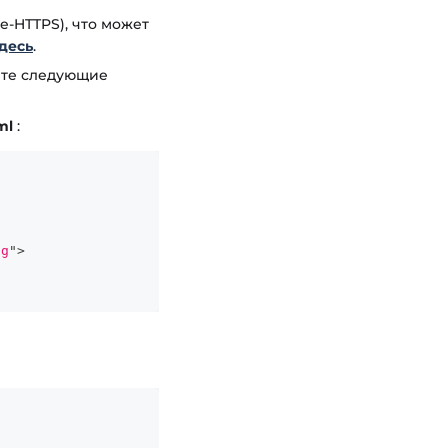
е-HTTPS), что может
десь
.
ите следующие
ml
:
ig
"
>