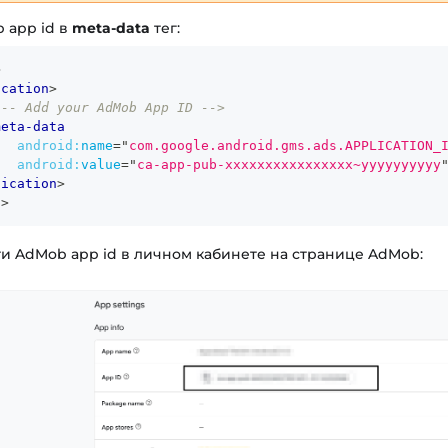
 app id в
meta-data
тег:
>
ication
>
!-- Add your AdMob App ID -->
meta-data
android:
name
=
"
com.google.android.gms.ads.APPLICATION_
android:
value
=
"
ca-app-pub-xxxxxxxxxxxxxxxx~yyyyyyyyyy
lication
>
t
>
и AdMob app id в личном кабинете на странице AdMob: