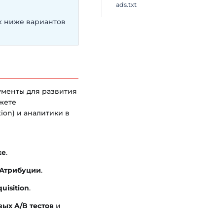
ads.txt
х ниже вариантов
ументы для развития
жете
ion) и аналитики в
ке
.
Атрибуции
.
uisition
.
ых A/B тестов
и