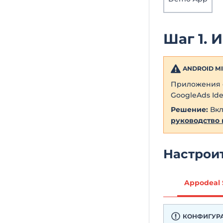
Шаг 1. 
ANDROID MI
Приложения
GoogleAds Ident
Решение:
Вкл
руководство 
Настроит
Appodeal 
КОНФИГУРА