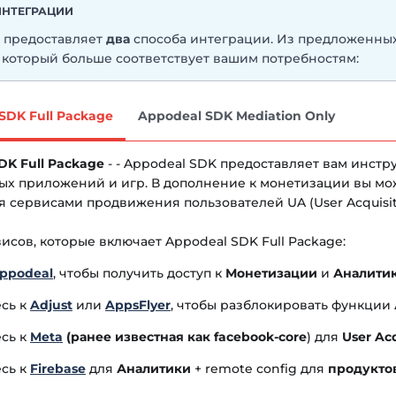
ИНТЕГРАЦИИ
 предоставляет
два
способа интеграции. Из предложенны
, который больше соответствует вашим потребностям:
SDK Full Package
Appodeal SDK Mediation Only
DK Full Package
- - Appodeal SDK предоставляет вам инстр
ых приложений и игр. В дополнение к монетизации вы мо
я сервисами продвижения пользователей UA (User Acquisit
исов, которые включает Appodeal SDK Full Package:
Appodeal
, чтобы получить доступ к
Монетизации
и
Аналити
сь к
Adjust
или
AppsFlyer
, чтобы разблокировать функции
сь к
Meta
(ранее известная как facebook-core
) для
User Acq
сь к
Firebase
для
Аналитики
+ remote config для
продуктов