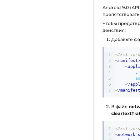
Android 9.0 (AP
препятствоват
Чтобы предотвр
действия:
Добавьте ф
<?xml ver
<
manifest
<
appl
.
a
</
app
</
manifes
В файл
netw
cleartextTra
<?xml ver
<
network-