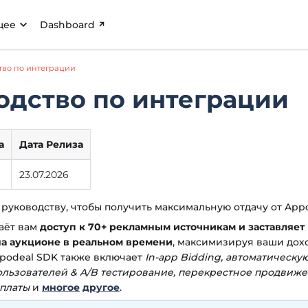
щее
Dashboard
тво по интеграции
одство по интеграции
а
Дата Релиза
23.07.2026
 руководству, чтобы получить максимальную отдачу от Appo
аёт вам
доступ к 70+ рекламным источникам и заставляет
на аукционе в реальном времени
, максимизируя ваши дох
podeal SDK также включает
In-app Bidding, автоматическ
льзователей & A/B тестирование, перекрестное продвиже
платы
и
многое
другое
.