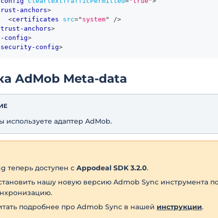
-config
cleartextTrafficPermitted
=
"
true
"
>
trust-anchors
>
<
certificates
src
=
"
system
"
/>
/
trust-anchors
>
e-config
>
-security-config
>
ка AdMob Meta-data
ИЕ
вы используете адаптер AdMob.
g теперь доступен с
Appodeal SDK 3.2.0
.
установить нашу новую версию Admob Sync инструмента п
инхронизацию.
тать подробнее про Admob Sync в нашей
инструкции
.