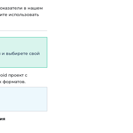
показатели в нашем
ите использовать
м и выбирете свой
oid проект с
х форматов.
ия