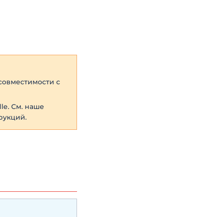
совместимости с
le. См. наше
рукций.