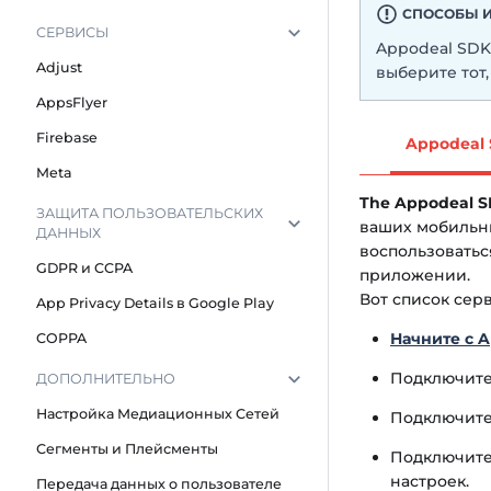
СПОСОБЫ 
СЕРВИСЫ
Appodeal SDK
Adjust
выберите тот
AppsFlyer
Firebase
Appodeal 
Meta
The Appodeal S
ЗАЩИТА ПОЛЬЗОВАТЕЛЬСКИХ
ваших мобильн
ДАННЫХ
воспользоватьс
GDPR и CCPA
приложении.
Вот список серв
App Privacy Details в Google Play
Начните с 
COPPA
Подключите
ДОПОЛНИТЕЛЬНО
Настройка Медиационных Сетей
Подключите
Сегменты и Плейсменты
Подключите
настроек.
Передача данных о пользователе