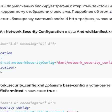
I 28) по умолчанию блокирует трафик с открытым текстом (н
ь корректному отображению рекламы. Подробнее об этом
з
атить блокировку системой android http-трафика, выполн
айл
Network Security Configuration
в ваш
AndroidManifest.x
sion="1.0" encoding="utf-8"?>
>
ication
..
ndroid:
networkSecurityConfig
=
"
@xml/network_security_conf
lication
>
t
>
ork_security_config.xml
добавьте
base-config
и установите
fficPermitted
в значение
true
:
sion="1.0" encoding="utf-8"?>
security-config
>