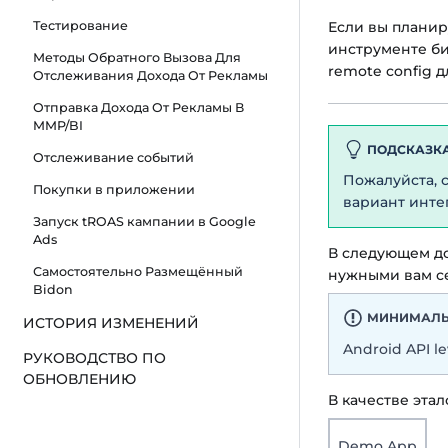
Если вы планир
Тестирование
инструменте би
Методы Обратного Вызова Для
remote config д
Отслеживания Дохода От Рекламы
Отправка Дохода От Рекламы В
MMP/BI
ПОДСКАЗК
Отслеживание событий
Пожалуйста, 
Покупки в приложении
вариант инте
Запуск tROAS кампании в Google
Ads
В следующем до
Самостоятельно Размещённый
нужными вам се
Bidon
МИНИМАЛЬ
ИСТОРИЯ ИЗМЕНЕНИЙ
Android API le
РУКОВОДСТВО ПО
ОБНОВЛЕНИЮ
В качестве эта
Demo App