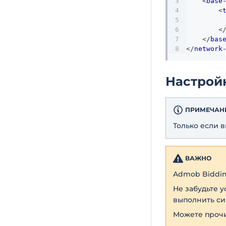
<
base
<
<
</
bas
</
network
Настрой
ПРИМЕЧАН
Только если 
ВАЖНО
Admob Biddin
Не забудьте 
выполнить с
Можете прочи