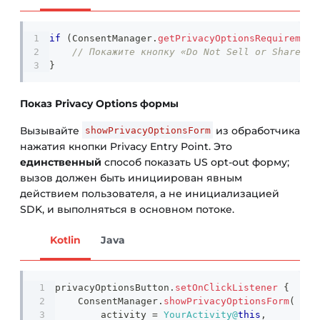
if
(
ConsentManager
.
getPrivacyOptionsRequirement
// Покажите кнопку «Do Not Sell or Share My
}
Показ Privacy Options формы
Вызывайте
из обработчика
showPrivacyOptionsForm
нажатия кнопки Privacy Entry Point. Это
единственный
способ показать US opt-out форму;
вызов должен быть инициирован явным
действием пользователя, а не инициализацией
SDK, и выполняться в основном потоке.
Kotlin
Java
privacyOptionsButton
.
setOnClickListener
{
    ConsentManager
.
showPrivacyOptionsForm
(
        activity 
=
YourActivity@
this
,