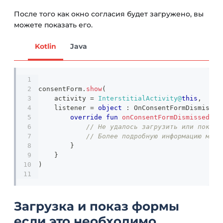
После того как окно согласия будет загружено, вы
можете показать его.
Kotlin
Java
consentForm
.
show
(
    activity 
=
InterstitialActivity@
this
,
    listener 
=
object
:
 OnConsentFormDismissed
override
fun
onConsentFormDismissed
(
er
// Не удалось загрузить или показа
// Более подробную информацию можн
}
}
)
Загрузка и показ формы
если это необходимо