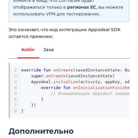
Имейте в виду, что Согласие будет
отображаться только в
регионах ЕС
, вы можете
использовать VPN для тестирования.
Это означает, что код интеграции Appodeal SDK
остается прежним:
Kotlin
Java
override
fun
onCreate
(
savedInstanceState
:
 Bundl
super
.
onCreate
(
savedInstanceState
)
    Appodeal
.
initialize
(
activity
,
 appKey
,
 adTyp
override
fun
onInitializationFinished
(
l
// Инициализация Appodeal завершена
}
}
)
}
Дополнительно