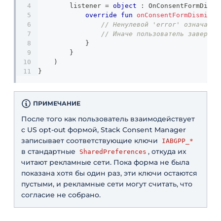
        listener 
=
object
:
 OnConsentFormDismi
override
fun
onConsentFormDismisse
// Ненулевой 'error' означает,
// Иначе пользователь завершил
}
}
)
}
ПРИМЕЧАНИЕ
После того как пользователь взаимодействует
с US opt-out формой, Stack Consent Manager
записывает соответствующие ключи
IABGPP_*
в стандартные
, откуда их
SharedPreferences
читают рекламные сети. Пока форма не была
показана хотя бы один раз, эти ключи остаются
пустыми, и рекламные сети могут считать, что
согласие не собрано.