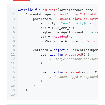
override
fun
onCreate
(
savedInstanceState
:
 Bund
    ConsentManager
.
requestConsentInfoUpdate
(
        parameters 
=
ConsentUpdateRequestParam
            activity 
=
YourActivity@
this
,
            key 
=
 YOUR_APP_KEY
,
            tagForUnderAgeOfConsent 
=
false
,
            sdk 
=
"Appodeal"
,
            sdkVersion 
=
 Appodeal
.
getVersion
(
)
)
,
        callback 
=
object
:
 ConsentInfoUpdateC
override
fun
onUpdated
(
)
{
// Статус согласия пользовател
}
override
fun
onFailed
(
error
:
 Conse
// Инициализируйте Appodeal SD
}
}
)
}