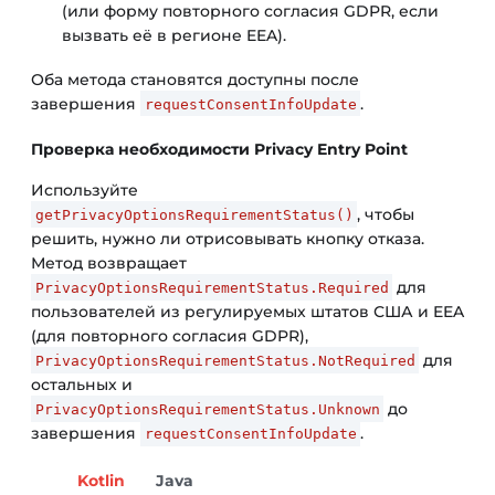
(или форму повторного согласия GDPR, если
вызвать её в регионе EEA).
Оба метода становятся доступны после
завершения
.
requestConsentInfoUpdate
Проверка необходимости Privacy Entry Point
Используйте
, чтобы
getPrivacyOptionsRequirementStatus()
решить, нужно ли отрисовывать кнопку отказа.
Метод возвращает
для
PrivacyOptionsRequirementStatus.Required
пользователей из регулируемых штатов США и EEA
(для повторного согласия GDPR),
для
PrivacyOptionsRequirementStatus.NotRequired
остальных и
до
PrivacyOptionsRequirementStatus.Unknown
завершения
.
requestConsentInfoUpdate
Kotlin
Java