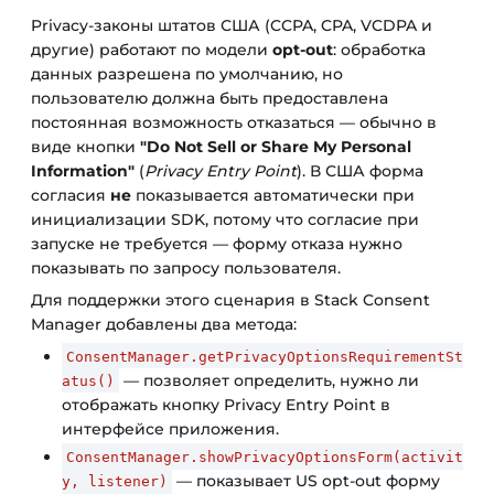
Privacy-законы штатов США (CCPA, CPA, VCDPA и
другие) работают по модели
opt-out
: обработка
данных разрешена по умолчанию, но
пользователю должна быть предоставлена
постоянная возможность отказаться — обычно в
виде кнопки
"Do Not Sell or Share My Personal
Information"
(
Privacy Entry Point
). В США форма
согласия
не
показывается автоматически при
инициализации SDK, потому что согласие при
запуске не требуется — форму отказа нужно
показывать по запросу пользователя.
Для поддержки этого сценария в Stack Consent
Manager добавлены два метода:
ConsentManager.getPrivacyOptionsRequirementSt
— позволяет определить, нужно ли
atus()
отображать кнопку Privacy Entry Point в
интерфейсе приложения.
ConsentManager.showPrivacyOptionsForm(activit
— показывает US opt-out форму
y, listener)