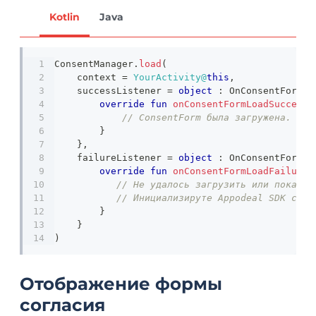
Kotlin
Java
ConsentManager
.
load
(
    context 
=
YourActivity@
this
,
    successListener 
=
object
:
 OnConsentFormLo
override
fun
onConsentFormLoadSuccess
(
// ConsentForm была загружена. Теп
}
}
,
    failureListener 
=
object
:
 OnConsentFormLo
override
fun
onConsentFormLoadFailure
(
// Не удалось загрузить или показат
// Инициализируте Appodeal SDK с па
}
}
)
Отображение формы
согласия