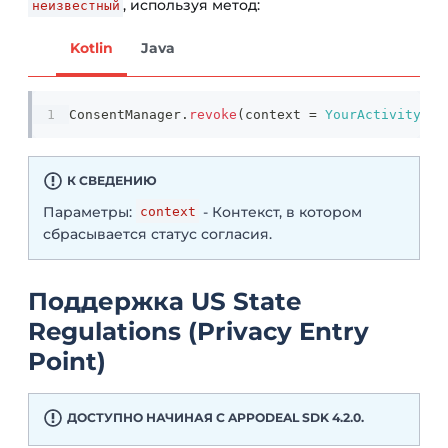
, используя метод:
неизвестный
Kotlin
Java
ConsentManager
.
revoke
(
context 
=
YourActivity@
th
К СВЕДЕНИЮ
Параметры:
- Контекст, в котором
context
сбрасывается статус согласия.
Поддержка US State
Regulations (Privacy Entry
Point)
ДОСТУПНО НАЧИНАЯ С APPODEAL SDK 4.2.0.