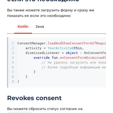
Вы также можете загрузить форму и сразу же
показать ее если это необходимо
Kotlin
Java
ConsentManager
.
loadAndShowConsentFormIfRequired
    activity 
=
YourActivity@
this
,
    dismissedListener 
=
object
:
 OnConsentFormD
override
fun
onConsentFormDismissed
(
err
// Не удалось загрузить или показат
// Более подробную информацию можно
}
}
)
Revokes consent
Вы можете сбросить статус согласия на