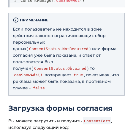
ConsentManager
.
canShowAds
(
)
ПРИМЕЧАНИЕ
Если пользователь не находится в зоне
действия законов ограничивающих сбор
персональных
даных(
) или форма
ConsentStatus.NotRequired
согласия уже была показана, и ответ от
пользователя был
получен(
) то
ConsentStatus.Obtained
возвращает
, показывая, что
canShowAds()
true
реклама может быть показана, в противном
случае -
.
false
Загрузка формы согласия
Вы можете загрузить и получить
,
ConsentForm
используя следующий код: