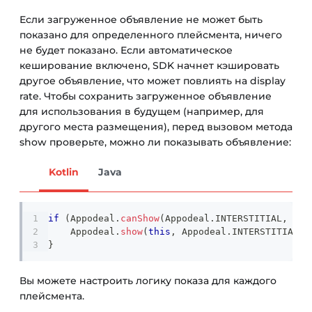
Если загруженное объявление не может быть
показано для определенного плейсмента, ничего
не будет показано. Если автоматическое
кеширование включено, SDK начнет кэшировать
другое объявление, что может повлиять на display
rate. Чтобы сохранить загруженное объявление
для использования в будущем (например, для
другого места размещения), перед вызовом метода
show проверьте, можно ли показывать объявление:
Kotlin
Java
if
(
Appodeal
.
canShow
(
Appodeal
.
INTERSTITIAL
,
"yo
    Appodeal
.
show
(
this
,
 Appodeal
.
INTERSTITIAL
,
}
Вы можете настроить логику показа для каждого
плейсмента.