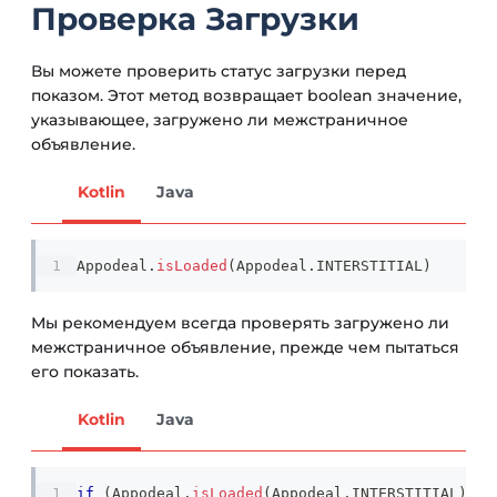
Проверка Загрузки
Вы можете проверить статус загрузки перед
показом. Этот метод возвращает boolean значение,
указывающее, загружено ли межстраничное
объявление.
Kotlin
Java
Appodeal
.
isLoaded
(
Appodeal
.
INTERSTITIAL
)
Мы рекомендуем всегда проверять загружено ли
межстраничное объявление, прежде чем пытаться
его показать.
Kotlin
Java
if
(
Appodeal
.
isLoaded
(
Appodeal
.
INTERSTITIAL
)
)
{