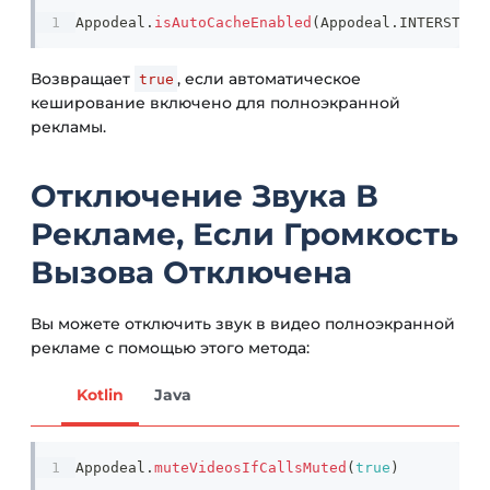
Appodeal
.
isAutoCacheEnabled
(
Appodeal
.
INTERSTITI
Возвращает
, если автоматическое
true
кеширование включено для полноэкранной
рекламы.
Отключение Звука В
Рекламе, Если Громкость
Вызова Отключена
Вы можете отключить звук в видео полноэкранной
рекламе с помощью этого метода:
Kotlin
Java
Appodeal
.
muteVideosIfCallsMuted
(
true
)