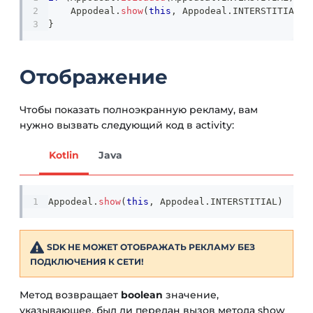
    Appodeal
.
show
(
this
,
 Appodeal
.
INTERSTITIAL
)
}
Отображение
Чтобы показать полноэкранную рекламу, вам
нужно вызвать следующий код в activity:
Kotlin
Java
Appodeal
.
show
(
this
,
 Appodeal
.
INTERSTITIAL
)
SDK НЕ МОЖЕТ ОТОБРАЖАТЬ РЕКЛАМУ БЕЗ
ПОДКЛЮЧЕНИЯ К СЕТИ!
Метод возвращает
boolean
значение,
указывающее, был ли передан вызов метода show