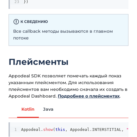
}
)
К СВЕДЕНИЮ
Вcе callback методы вызываются в главном
потоке
Плейсменты
Appodeal SDK позволяет помечать каждый показ
указанным плейсментом. Для использования
плейсментов вам необходимо сначала их создать в
Appodeal Dashboard.
Подробнее о плейсментах
.
Kotlin
Java
Appodeal
.
show
(
this
,
 Appodeal
.
INTERSTITIAL
,
"you