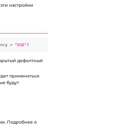
 эти настройки
ency 
=
"USD"
)
 скрытый дефолтный
будет применяться
ые будут
ми. Подробнее о