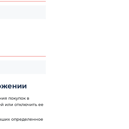
ложении
ния покупок в
ей или отключить ее
ивших определенное