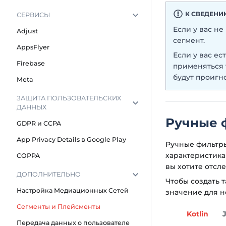
К СВЕДЕН
СЕРВИСЫ
Если у вас не
Adjust
сегмент.
AppsFlyer
Если у вас ес
Firebase
применяться 
будут проигн
Meta
ЗАЩИТА ПОЛЬЗОВАТЕЛЬСКИХ
ДАННЫХ
Ручные 
GDPR и CCPA
App Privacy Details в Google Play
Ручные фильтры
характеристика
COPPA
вы хотите отсле
ДОПОЛНИТЕЛЬНО
Чтобы создать 
Настройка Медиационных Сетей
значение для н
Сегменты и Плейсменты
Kotlin
Передача данных о пользователе