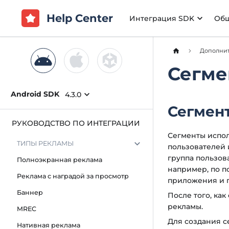
Help Center
Интеграция SDK
Об
Дополни
Сегме
Android SDK
4.3.0
Сегмен
РУКОВОДСТВО ПО ИНТЕГРАЦИИ
Сегменты испол
ТИПЫ РЕКЛАМЫ
пользователей 
группа пользов
Полноэкранная реклама
например, по п
Реклама с наградой за просмотр
приложения и п
Баннер
После того, ка
рекламы.
MREC
Для создания 
Нативная реклама