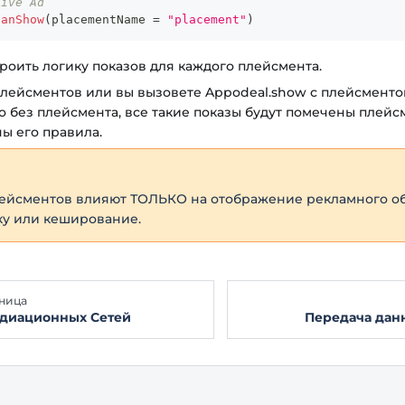
tive Ad
canShow
(
placementName 
=
"placement"
)
роить логику показов для каждого плейсмента.
 плейсментов или вы вызовете Appodeal.show с плейсменто
о без плейсмента, все такие показы будут помечены плей
ы его правила.
ейсментов влияют ТОЛЬКО на отображение рекламного об
зку или кеширование.
ница
едиационных Сетей
Передача дан