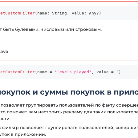
setCustomFilter
(
name
:
 String
,
 value
:
 Any
?
)
 быть булевыми, числовым или строковым.
Java
setCustomFilter
(
name 
=
"levels_played"
,
 value 
=
3
)
покупок и суммы покупок в при
позволяет группировать пользователей по факту соверше
то поможет вам настроить рекламу для таких пользовател
сти.
t
фильтр позволяет группировать пользователей, соверш
упок в приложении.