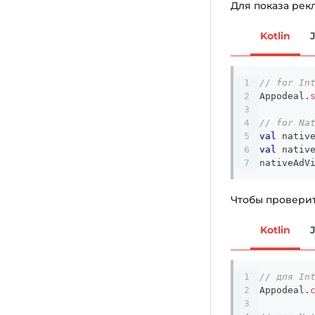
Для показа рек
Kotlin
// for In
Appodeal
.
// for Na
val
 nativ
val
 nativ
nativeAdV
Чтобы проверит
Kotlin
// для In
Appodeal
.