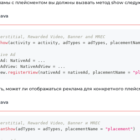
ламы с плейсментом вы должны вызвать метод show след
Java
terstitial, Rewarded Video, Banner and MREC
show
(
activity 
=
 activity
,
 adTypes 
=
 adTypes
,
 placementNa
tive Ad
eAd
:
 NativeAd 
=
..
.
eAdView
:
 NativeAdView 
=
..
.
iew
.
registerView
(
nativeAd 
=
 nativeAd
,
 placementName 
=
"p
ь, может ли отображаться реклама для конкретного плейсм
Java
terstitial, Rewarded Video, Banner и MREC
canShow
(
adTypes 
=
 adTypes
,
 placementName 
=
"placement"
)