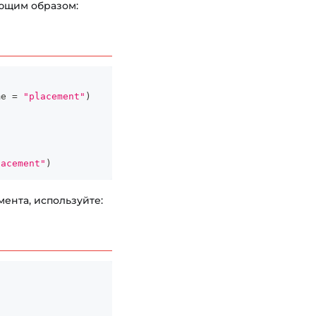
ующим образом:
me 
=
"placement"
)
lacement"
)
ента, используйте: