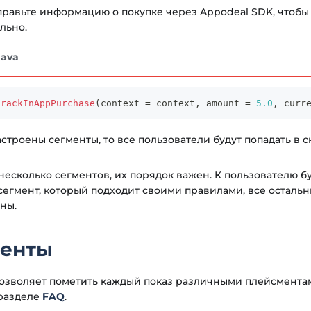
правьте информацию о покупке через Appodeal SDK, чтобы
льно.
Java
trackInAppPurchase
(
context 
=
 context
,
 amount 
=
5.0
,
 curr
настроены сегменты, то все пользователи будут попадать в
ь несколько сегментов, их порядок важен. К пользователю 
сегмент, который подходит своими правилами, все остальн
ны.
енты
озволяет пометить каждый показ различными плейсмента
 разделе
FAQ
.