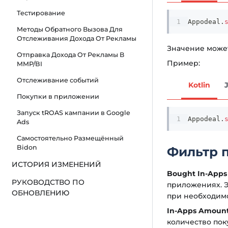
Тестирование
Appodeal
.
Методы Обратного Вызова Для
Отслеживания Дохода От Рекламы
Значение может
Отправка Дохода От Рекламы В
Пример:
MMP/BI
Отслеживание событий
Kotlin
Покупки в приложении
Запуск tROAS кампании в Google
Appodeal
.
Ads
Самостоятельно Размещённый
Bidon
Фильтр 
ИСТОРИЯ ИЗМЕНЕНИЙ
Bought In-Apps
РУКОВОДСТВО ПО
приложениях. Э
ОБНОВЛЕНИЮ
при необходимо
In-Apps Amoun
количество пок