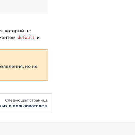
м, который не
сментом
и
default
ъявления, но не
Следующая страница
ных о пользователе