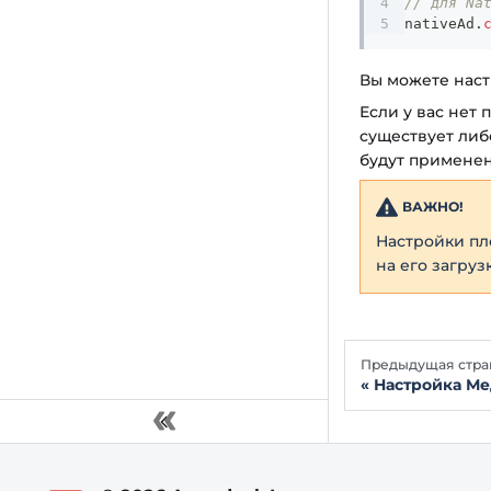
// для Na
nativeAd
.
Вы можете наст
Если у вас нет
существует либ
будут применен
ВАЖНО!
Настройки пл
на его загру
Предыдущая стра
Настройка М