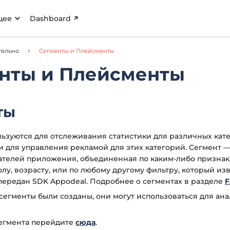
щее
Dashboard
тельно
Сегменты и Плейсменты
нты и Плейсменты
ты
ьзуются для отслеживания статистики для различных кат
и для управления рекламой для этих категорий. Сегмент —
ателей приложения, объединенная по каким-либо признакам 
олу, возрасту, или по любому другому фильтру, который из
ередан SDK Appodeal. Подробнее о сегментах в разделе
к сегменты были созданы, они могут использоваться для ан
сегмента перейдите
сюда
.