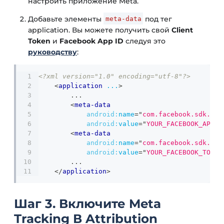
настроить приложение Meta.
Добавьте элементы
под тег
meta-data
application. Вы можете получить свой
Client
Token
и
Facebook App ID
следуя это
руководству
:
<?xml version="1.0" encoding="utf-8"?>
<
application
...
>
        ...
<
meta-data
android:
name
=
"
com.facebook.sdk.App
android:
value
=
"
YOUR_FACEBOOK_APP_I
<
meta-data
android:
name
=
"
com.facebook.sdk.Cli
android:
value
=
"
YOUR_FACEBOOK_TOKEN
        ...
</
application
>
Шаг 3. Включите Meta
Tracking В Attribution