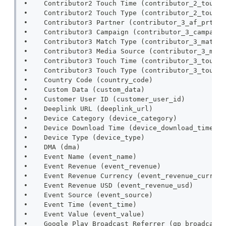
•    Contributor2 Touch Time (contributor_2_touch_
•    Contributor2 Touch Type (contributor_2_touch_
•    Contributor3 Partner (contributor_3_af_prt)
•    Contributor3 Campaign (contributor_3_campaign
•    Contributor3 Match Type (contributor_3_match_
•    Contributor3 Media Source (contributor_3_medi
•    Contributor3 Touch Time (contributor_3_touch_
•    Contributor3 Touch Type (contributor_3_touch_
•    Country Code (country_code)
•    Custom Data (custom_data)
•    Customer User ID (customer_user_id)
•    Deeplink URL (deeplink_url)
•    Device Category (device_category)
•    Device Download Time (device_download_time)
•    Device Type (device_type)
•    DMA (dma)
•    Event Name (event_name)
•    Event Revenue (event_revenue)
•    Event Revenue Currency (event_revenue_currenc
•    Event Revenue USD (event_revenue_usd)
•    Event Source (event_source)
•    Event Time (event_time)
•    Event Value (event_value)
•    Google Play Broadcast Referrer (gp_broadcast_