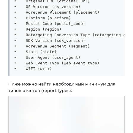
•    Original URL (original_url)
•    OS Version (os_version)
•    Adrevenue Placement (placement)
•    Platform (platform)
•    Postal Code (postal_code)
•    Region (region)
•    Retargeting Conversion Type (retargeting_conv
•    SDK Version (sdk_version)
•    Adrevenue Segment (segment)
•    State (state)
•    User Agent (user_agent)
•    Web Event Type (web_event_type)
•    WIFI (wifi)
Ниже можно найти необходимый минимум для
типов отчетов (report types):