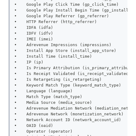
•    Google Play Click Time (gp_click_time)
•    Google Play Install Begin Time (gp_install_be
•    Google Play Referrer (gp_referrer)
•    HTTP Referrer (http_referrer)
•    IDFA (idfa)
•    IDFV (idfv)
•    IMEI (imei)
•    Adrevenue Impressions (impressions)
•    Install App Store (install_app_store)
•    Install Time (install_time)
•    IP (ip)
•    Is Primary Attribution (is_primary_attributio
•    Is Receipt Validated (is_receipt_validated)
•    Is Retargeting (is_retargeting)
•    Keyword Match Type (keyword_match_type)
•    Language (language)
•    Match Type (match_type)
•    Media Source (media_source)
•    Adrevenue Mediation Network (mediation_networ
•    Adrevenue Network (monetization_network)
•    Network Account ID (network_account_id)
•    OAID (oaid)
•    Operator (operator)