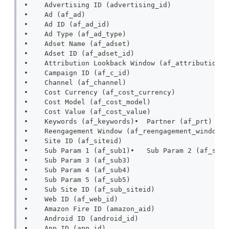
•    Advertising ID (advertising_id)
•    Ad (af_ad)
•    Ad ID (af_ad_id)
•    Ad Type (af_ad_type)
•    Adset Name (af_adset)
•    Adset ID (af_adset_id)
•    Attribution Lookback Window (af_attribution_l
•    Campaign ID (af_c_id)
•    Channel (af_channel)
•    Cost Currency (af_cost_currency)
•    Cost Model (af_cost_model)
•    Cost Value (af_cost_value)
•    Keywords (af_keywords)•  Partner (af_prt)
•    Reengagement Window (af_reengagement_window)
•    Site ID (af_siteid)
•    Sub Param 1 (af_sub1)•   Sub Param 2 (af_sub2
•    Sub Param 3 (af_sub3)
•    Sub Param 4 (af_sub4)
•    Sub Param 5 (af_sub5)
•    Sub Site ID (af_sub_siteid)
•    Web ID (af_web_id)
•    Amazon Fire ID (amazon_aid)
•    Android ID (android_id)
•    App ID (app_id)