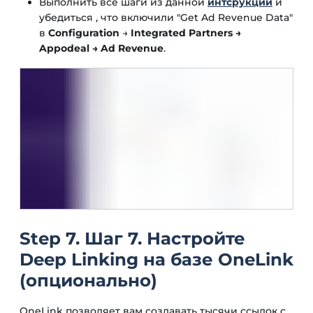
Выполнить все шаги из данной
интсрукции
и
убедиться , что включили "Get Ad Revenue Data"
в
Configuration
→
Integrated Partners →
Appodeal → Ad Revenue
.
Step 7. Шаг 7. Настройте
Deep Linking на базе OneLink
(опционально)
OneLink позволяет вам создавать тысячи ссылок с