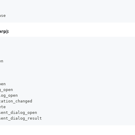
ase
гр):
en
pen
g_open
log_open
cation_changed
ete
sent_dialog_open
sent_dialog_result