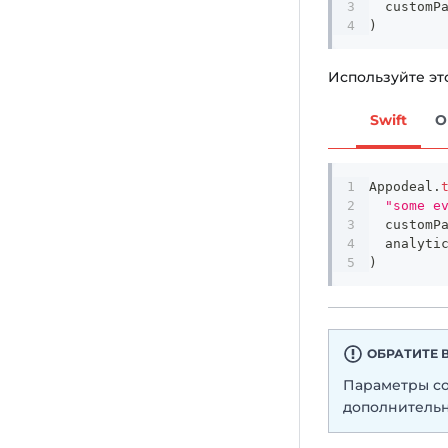
  customP
)
Используйте эт
Swift
O
Appodeal
.
"some e
  customP
  analyti
)
ОБРАТИТЕ 
Параметры со
дополнительн