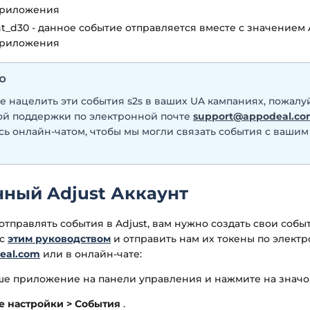
приложения
t_d30 - данное событие отправляется вместе с значением
приложения
ИЮ
е нацелить эти события s2s в ваших UA кампаниях, пожалуй
й поддержки по электронной почте
support@appodeal.c
сь онлайн-чатом, чтобы мы могли связать события с ваши
нный Adjust Аккаунт
отправлять события в Adjust, вам нужно создать свои собы
 с
этим руководством
и отправить нам их токены по элект
eal.com
или в онлайн-чате:
е приложение на панели управления и нажмите на значок
е настройки > События
.