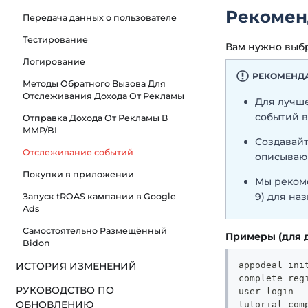
Рекомен
Передача данных о пользователе
Тестирование
Вам нужно выбр
Логирование
РЕКОМЕНД
Методы Обратного Вызова Для
Отслеживания Дохода От Рекламы
Для лучше
событий в
Отправка Дохода От Рекламы В
MMP/BI
Создавайт
Отслеживание событий
описываю
Покупки в приложении
Мы рекоме
9) для на
Запуск tROAS кампании в Google
Ads
Самостоятельно Размещённый
Примеры (для 
Bidon
appodeal_ini
ИСТОРИЯ ИЗМЕНЕНИЙ
complete_reg
РУКОВОДСТВО ПО
user_login
ОБНОВЛЕНИЮ
tutorial_com