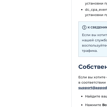
установки 
dc_cpa_even
установки 
К СВЕДЕН
Если вы хотит
нашей службо
воспользуйте
трафика.
Собстве
Если вы хотите 
в соответствии
support@appod
Найдите ваш
Нажмите
Вс