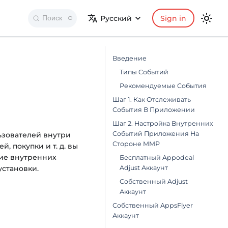
Русский
Sign in
Поиск
Введение
Типы Cобытий
Рекомендуемые Cобытия
Шаг 1. Как Отслеживать
События В Приложении
Шаг 2. Настройка Внутренних
Событий Приложения На
ьзователей внутри
Стороне MMP
, покупки и т. д. вы
ие внутренних
Бесплатный Appodeal
становки.
Adjust Аккаунт
Собственный Adjust
Аккаунт
Собственный AppsFlyer
Аккаунт