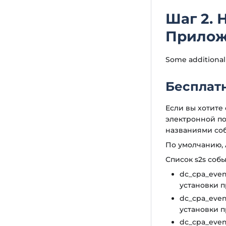
Шаг 2.
Прилож
Some additional
Бесплатн
Если вы хотите
электронной п
названиями со
По умолчанию, A
Список s2s собы
dc_cpa_even
установки 
dc_cpa_even
установки 
dc_cpa_even