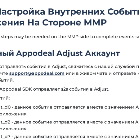
 Настройка Внутренних Событ
ения На Стороне MMP
 steps may be needed on the MMP side to complete events s
ый Appodeal Adjust Аккаунт
 отправлять события в Adjust, свяжитесь с нашей службой
очте
support@appodeal.com
или в живом чате и отправьте 
бытий.
ppodeal SDK отправляет s2s события в Adjust.
тий:
t_d0 - данное событие отправляется вместе с значением 
приложения
t_d2 - данное событие отправляется вместе с значением 
приложения
t_d7 - данное событие отправляется вместе с значением 