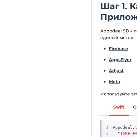
Шаг 1. 
Прило
Appodeal SDK п
единый метод:
Firebase
AppsFlyer
Adjust
Meta
Используйте эт
Swift
O
Appodeal
.
"some e