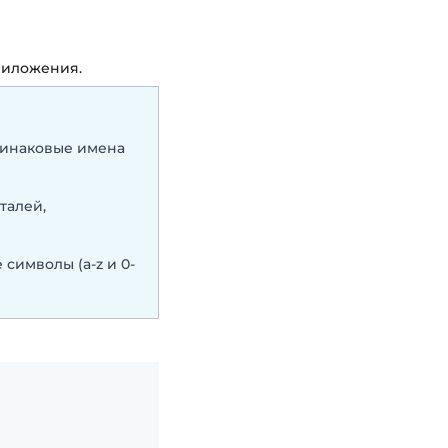
риложения.
динаковые имена
талей,
символы (a-z и 0-