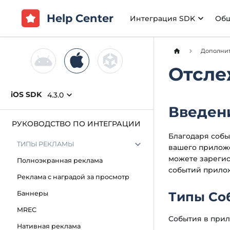
Help Center
Интеграция SDK
Об
Дополни
Отсле
iOS SDK
4.3.0
Введен
РУКОВОДСТВО ПО ИНТЕГРАЦИИ
Благодаря собы
ТИПЫ РЕКЛАМЫ
вашего приложе
можете зареги
Полноэкранная реклама
событий прилож
Реклама с наградой за просмотр
Типы Cо
Баннеры
MREC
События в прил
Нативная реклама