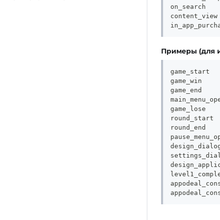
on_search
content_view
in_app_purch
Примеры (для и
game_start
game_win
game_end
main_menu_op
game_lose
round_start
round_end
pause_menu_o
design_dialo
settings_dia
design_appli
level1_compl
appodeal_con
appodeal_con