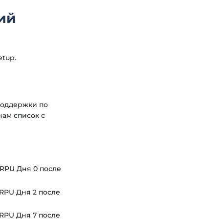
ий
etup.
 поддержки по
нам список с
ARPU Дня 0 после
ARPU Дня 2 после
ARPU Дня 7 после