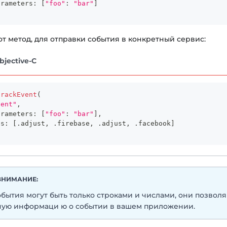
arameters
:
[
"foo"
:
"bar"
]
от метод, для отправки события в конкретный сервис:
bjective-C
trackEvent
(
vent"
,
arameters
:
[
"foo"
:
"bar"
]
,
cs
:
[
.
adjust
,
.
firebase
,
.
adjust
,
.
facebook
]
ВНИМАНИЕ:
бытия могут быть только строками и числами, они позволя
ую информаци ю о событии в вашем приложении.