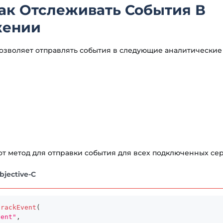
Как Отслеживать События В
жении
озволяет отправлять события в следующие аналитические
от метод для отправки события для всех подключенных се
bjective-C
trackEvent
(
vent"
,