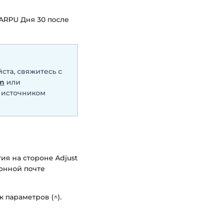
 ARPU Дня 30 после
ста, свяжитесь с
om
или
м источником
тия на стороне Adjust
ронной почте
 параметров (^).