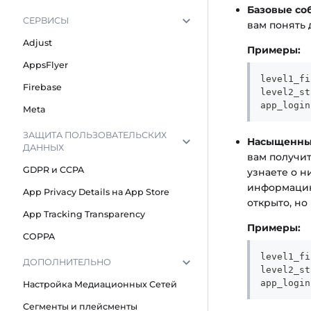
Базовые со
СЕРВИСЫ
вам понять
Adjust
Примеры:
AppsFlyer
level1_fi
Firebase
level2_st
app_login
Meta
ЗАЩИТА ПОЛЬЗОВАТЕЛЬСКИХ
Насыщенны
ДАННЫХ
вам получи
GDPR и CCPA
узнаете о н
информацию 
App Privacy Details на App Store
открыто, но
App Tracking Transparency
Примеры:
COPPA
level1_fi
ДОПОЛНИТЕЛЬНО
level2_st
app_login
Настройка Медиационных Сетей
Сегменты и плейсменты