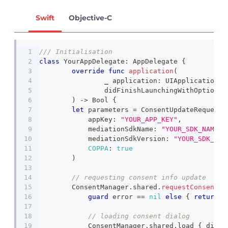
Swift
Objective-C
/// Initialisation 
class
YourAppDelegate
:
AppDelegate
{
override
func
application
(
_
 application
:
UIApplication
,
		didFinishLaunchingWithOptions
)
->
Bool
{
let
 parameters 
=
ConsentUpdateRequestP
            appKey
:
"YOUR_APP_KEY"
,
            mediationSdkName
:
"YOUR_SDK_NAME"
,
            mediationSdkVersion
:
"YOUR_SDK_VER
COPPA
:
true
)
// requesting consent info update
ConsentManager
.
shared
.
requestConsentIn
guard
 error 
==
nil
else
{
return
}
// loading consent dialog
ConsentManager
.
shared
.
load 
{
 dialo