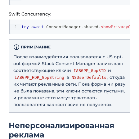
Swift Concurrency:
try
await
ConsentManager
.
shared
.
showPrivacyOpti
ПРИМЕЧАНИЕ
После взаимодействия пользователя с US opt-
out формой Stack Consent Manager записывает
соответствующие ключи
и
IABGPP_GppSID
в
, откуда
IABGPP_HDR_GppString
NSUserDefaults
их читают рекламные сети. Пока форма ни разу
не была показана, эти ключи остаются пустыми,
и рекламные сети могут трактовать
пользователя как «согласие не получено».
Неперсонализированная
реклама