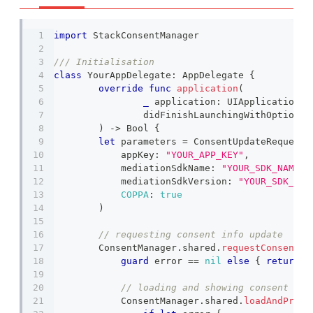
import
StackConsentManager
/// Initialisation 
class
YourAppDelegate
:
AppDelegate
{
override
func
application
(
_
 application
:
UIApplication
,
		didFinishLaunchingWithOptions
)
->
Bool
{
let
 parameters 
=
ConsentUpdateRequestP
            appKey
:
"YOUR_APP_KEY"
,
            mediationSdkName
:
"YOUR_SDK_NAME"
,
            mediationSdkVersion
:
"YOUR_SDK_VER
COPPA
:
true
)
// requesting consent info update
ConsentManager
.
shared
.
requestConsentIn
guard
 error 
==
nil
else
{
return
}
// loading and showing consent dia
ConsentManager
.
shared
.
loadAndPrese