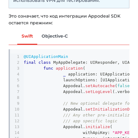
использовать VPN для тестирования.
Это означает, что код интеграции Appodeal SDK
остается прежним:
Swift
Objective-C
@UIApplicationMain
final
class
MyAppDelegate
:
UIResponder
,
UIAppl
func
application
(
_
 application
:
UIApplication
,
 
		launchOptions
:
[
UIApplication
.
Appodeal
.
setAutocache
(
false
,
 t
Appodeal
.
setLogLevel
(
.
verbose
)
Appodeal
.
setInitializationDele
/// Any other pre-initializati
/// app specific logic 
Appodeal
.
initialize
(
			withApiKey
:
"APP_KEY"
,