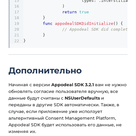
			types
:
.
interstitial 
)
return
true
}
func
appodealSDKDidInitialize
(
)
{
// Appodeal SDK did complete i
}
}
Дополнительно
Начиная с версии
Appodeal SDK 3.2.1
вам не нужно
обновлять согласие пользователя вручную, все
данные будут считаны с
NSUserDefaults
и
переданы в другие SDK автоматически. Также, в
случае, если приложение уже исползует
альтернтивный Consent Management Platform,
Appodeal SDK будет использовать его данные, не
изменяя их.