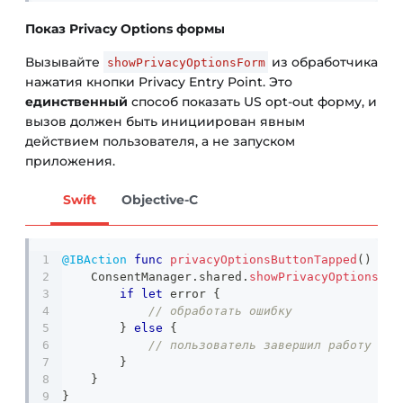
Показ Privacy Options формы
Вызывайте
из обработчика
showPrivacyOptionsForm
нажатия кнопки Privacy Entry Point. Это
единственный
способ показать US opt-out форму, и
вызов должен быть инициирован явным
действием пользователя, а не запуском
приложения.
Swift
Objective-C
@IBAction
func
privacyOptionsButtonTapped
(
)
{
ConsentManager
.
shared
.
showPrivacyOptionsFor
if
let
 error 
{
// обработать ошибку
}
else
{
// пользователь завершил работу с ф
}
}
}