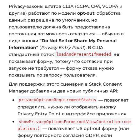
Privacy-законы штатов США (CCPA, CPA, VCDPA и
другие) работают по модели
opt-out
: обработка
данных разрешена по умолчанию, но
пользователю должна быть предоставлена
постоянная возможность отказаться — обычно в
виде кнопки
"Do Not Sell or Share My Personal
Information"
(
Privacy Entry Point
). В США
стандартный поток
не
loadAndPresentIfNeeded
показывает форму, потому что согласие при
запуске не требуется — форму отказа нужно
показывать по запросу пользователя.
Для поддержки этого сценария в Stack Consent
Manager добавлены два новых публичных API:
— позволяет
privacyOptionsRequirementStatus
определить, нужно ли отображать кнопку
Privacy Entry Point в интерфейсе приложения.
showPrivacyOptionsForm(rootViewController:com
— показывает US opt-out форму (или
pletion:)
форму повторного согласия GDPR, если