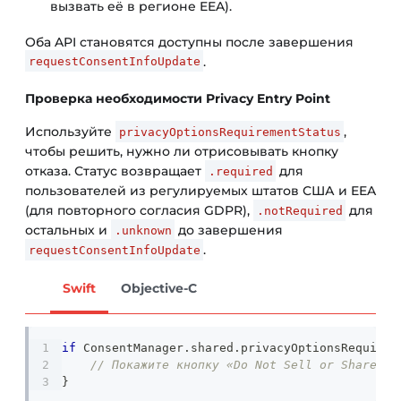
вызвать её в регионе EEA).
Оба API становятся доступны после завершения
.
requestConsentInfoUpdate
Проверка необходимости Privacy Entry Point
Используйте
,
privacyOptionsRequirementStatus
чтобы решить, нужно ли отрисовывать кнопку
отказа. Статус возвращает
для
.required
пользователей из регулируемых штатов США и EEA
(для повторного согласия GDPR),
для
.notRequired
остальных и
до завершения
.unknown
.
requestConsentInfoUpdate
Swift
Objective-C
if
ConsentManager
.
shared
.
privacyOptionsRequirem
// Покажите кнопку «Do Not Sell or Share My
}