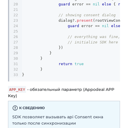
guard
 error 
==
nil
else
{
retu
// showing consent dialog
                dialog
?
.
present
(
rootViewContro
guard
 error 
==
nil
else
{
// everything was fine, no
// initialize SDK here
}
)
}
}
return
true
}
}
- обязательный параметр (Appodeal APP
APP_KEY
Key)
К СВЕДЕНИЮ
SDK позволяет вызывать api Сonsent окна
только после синхронизации