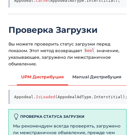
Appodeal
.
Cache
(
AppodealAdType
.
Interstitial
)
;
Проверка Загрузки
Вы можете проверить статус загрузки перед
показом. Этот метод возвращает
значение,
bool
указывающее, загружено ли межстраничное
объявление.
UPM Дистрибуция
Manual Дистрибуция
Appodeal
.
IsLoaded
(
AppodealAdType
.
Interstitial
)
;
ПРОВЕРКА СТАТУСА ЗАГРУЗКИ
Мы рекомендуем всегда проверять, загружено
ли межстраничное объявление, прежде чем