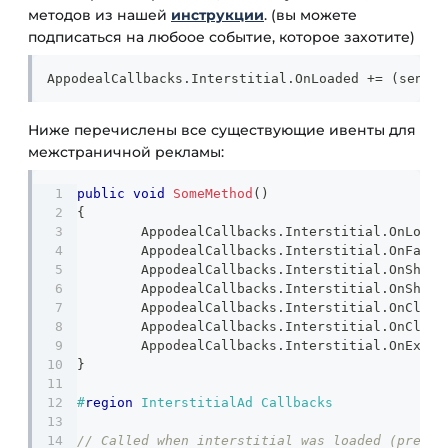
методов из нашей
инструкции
. (вы можете
подписаться на любоое событие, которое захотите)
AppodealCallbacks
.
Interstitial
.
OnLoaded 
+=
(
sender
Ниже перечислены все существующие ивенты для
межстраничной рекламы:
public
void
SomeMethod
(
)
{
	AppodealCallbacks
.
Interstitial
.
OnLoade
	AppodealCallbacks
.
Interstitial
.
OnFaile
	AppodealCallbacks
.
Interstitial
.
OnShown
	AppodealCallbacks
.
Interstitial
.
OnShowF
	AppodealCallbacks
.
Interstitial
.
OnClose
	AppodealCallbacks
.
Interstitial
.
OnClick
	AppodealCallbacks
.
Interstitial
.
OnExpir
}
#
region
 InterstitialAd Callbacks
// Called when interstitial was loaded (precac