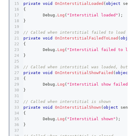
private
void
OnInterstitialLoaded
(
object
 sende
{
	Debug
.
Log
(
"Interstitial loaded"
)
;
}
// Called when interstitial failed to load
private
void
OnInterstitialFailedToLoad
(
object
{
	Debug
.
Log
(
"Interstitial failed to load
}
// Called when interstitial was loaded, but ca
private
void
OnInterstitialShowFailed
(
object
 s
{
	Debug
.
Log
(
"Interstitial show failed"
)
;
}
// Called when interstitial is shown
private
void
OnInterstitialShown
(
object
 sender
{
	Debug
.
Log
(
"Interstitial shown"
)
;
}