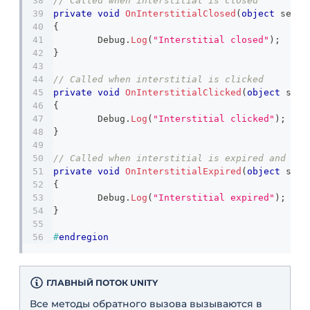
// Called when interstitial is closed
private
void
OnInterstitialClosed
(
object
 sende
{
	Debug
.
Log
(
"Interstitial closed"
)
;
}
// Called when interstitial is clicked
private
void
OnInterstitialClicked
(
object
 send
{
	Debug
.
Log
(
"Interstitial clicked"
)
;
}
// Called when interstitial is expired and can
private
void
OnInterstitialExpired
(
object
 send
{
	Debug
.
Log
(
"Interstitial expired"
)
;
}
#
endregion
ГЛАВНЫЙ ПОТОК UNITY
Все методы обратного вызова вызываются в