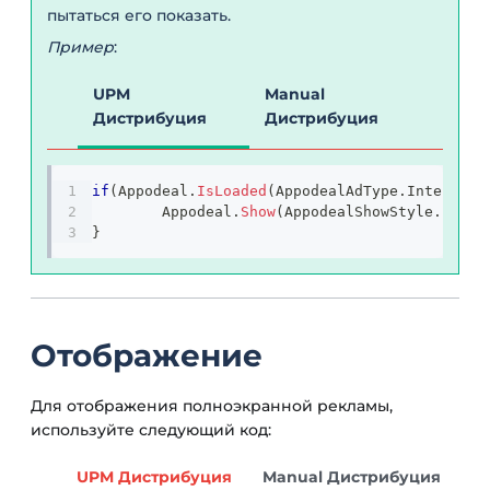
пытаться его показать.
Пример
:
UPM
Manual
Дистрибуция
Дистрибуция
if
(
Appodeal
.
IsLoaded
(
AppodealAdType
.
Interstit
	Appodeal
.
Show
(
AppodealShowStyle
.
Inter
}
Отображение
Для отображения полноэкранной рекламы,
используйте следующий код:
UPM Дистрибуция
Manual Дистрибуция