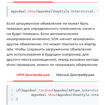
Appodeal
.
Show
(
AppodealShowStyle
.
Interstitial
,
"pla
Если загруженное объявление не может быть
показано для определенного плейсмента, ничего
не будет показано. Если автоматическое
кеширование включено, SDK начнет кешировать
другое объявление, что может повлиять на display
rate. Чтобы сохранить загруженное объявление
для использования в будущем (например, для
другого места размещения), перед вызовом метода
show проверьте, можно ли показывать объявление:
UPM Дистрибуция
Manual Дистрибуция
if
(
Appodeal
.
CanShow
(
AppodealAdType
.
Interstitial
	Appodeal
.
Show
(
AppodealShowStyle
.
Interst
}